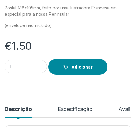
Postal 148x105mm, feito por uma Ilustradora Francesa em
especial para a nossa Peninsular
(envelope não incluído)
€
1.50
Quantidade de Postal
Adicionar
Descrição
Especificação
Avalia