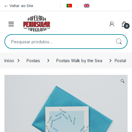
Pular para navegação
Ir para o conteúdo
← Voltar ao Site
0
Pesquisar por:
Início
Postais
Postais Walk by the Sea
Postal
🔍