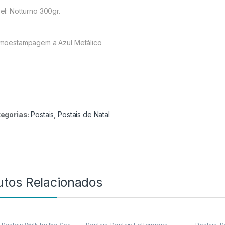
el: Notturno 300gr.
moestampagem a Azul Metálico
egorias:
Postais
,
Postais de Natal
utos Relacionados