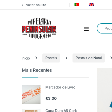
Pular para navegação
Ir para o conteúdo
← Voltar ao Site
Procurar
Início
Postais
Postais de Natal
Mais Recentes
Marcador de Livro
€
3.00
Capa Dura A6 Cork