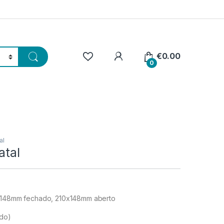
€
0.00
0
al
atal
5x148mm fechado, 210x148mm aberto
ído)