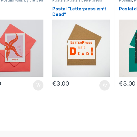
,
Postais Walk by the Sea
Postais
,
Postais Letterpress
Postais
,
P
l
Postal “Letterpress isn’t
Postal d
Dead”
0
€
3.00
€
3.00