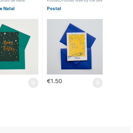
ostais de Natal
Postais
,
Postais Walk by the Sea
e Natal
Postal
€
1.50