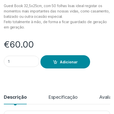
Guest Book 32,5x25cm, com 50 folhas lisas ideal registar os
momentos mais importantes das nossas vidas, como casamento,
batizado ou outra ocasião especial.
Feito totalmente à mão, de forma a ficar guardado de geração
em geração.
€
60.00
Quantidade de Guest Book Branco
Adicionar
Descrição
Especificação
Avalia