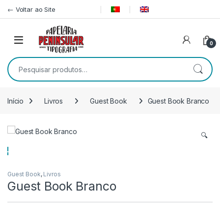
Pular para navegação
Ir para o conteúdo
← Voltar ao Site
0
Pesquisar por:
Início
Livros
Guest Book
Guest Book Branco
🔍
Guest Book
,
Livros
Guest Book Branco