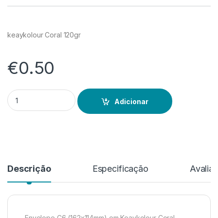
keaykolour Coral 120gr
€
0.50
Quantidade de Keaykolour Coral
Adicionar
Descrição
Especificação
Avalia
Envelope C6 (162x114mm) em Keaykolour Coral