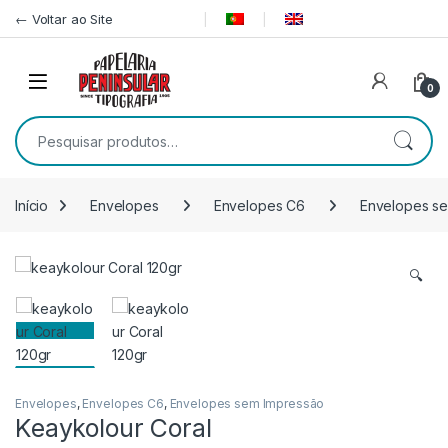
Pular para navegação
Ir para o conteúdo
← Voltar ao Site
0
Pesquisar por:
Início
Envelopes
Envelopes C6
Envelopes s
🔍
Envelopes
,
Envelopes C6
,
Envelopes sem Impressão
Keaykolour Coral