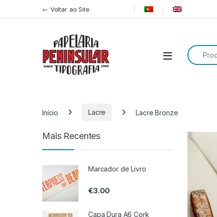
Pular para navegação
Ir para o conteúdo
← Voltar ao Site
Procurar
Início
Lacre
Lacre Bronze
Mais Recentes
Marcador de Livro
€
3.00
Capa Dura A6 Cork