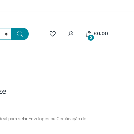
€
0.00
0
ze
deal para selar Envelopes ou Certificação de