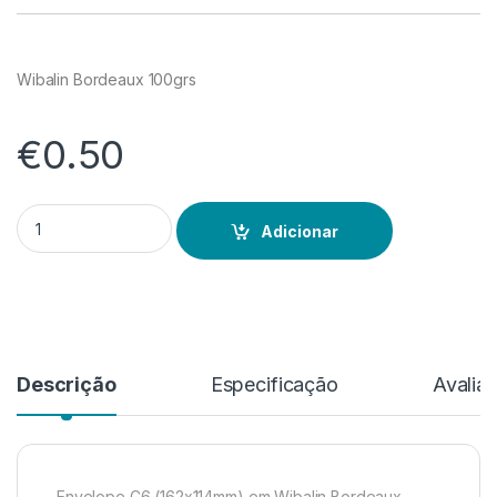
Wibalin Bordeaux 100grs
€
0.50
Quantidade de Wibalin Bordeaux
Adicionar
Descrição
Especificação
Avalia
Envelope C6 (162x114mm) em Wibalin Bordeaux