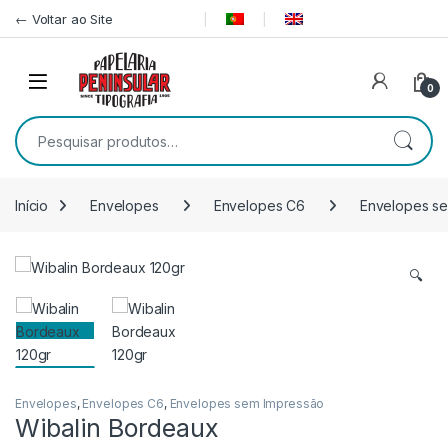
Pular para navegação
Ir para o conteúdo
← Voltar ao Site
0
Pesquisar por:
Início
Envelopes
Envelopes C6
Envelopes s
🔍
Envelopes
,
Envelopes C6
,
Envelopes sem Impressão
Wibalin Bordeaux