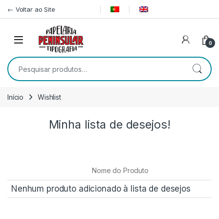
Pular para navegação
Ir para o conteúdo
← Voltar ao Site
0
Pesquisar por:
Início
Wishlist
Minha lista de desejos!
Nome do Produto
Nenhum produto adicionado à lista de desejos