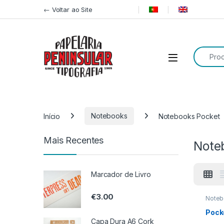
Pular para navegação
Ir para o conteúdo
← Voltar ao Site
Procurar
Início
Notebooks
Notebooks Pocket
Mais Recentes
Note
Marcador de Livro
€
3.00
Noteb
Pocke
Pock
Capa Dura A6 Cork