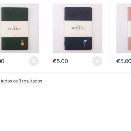
00
€
5.00
€
5.0
Ordenado por preço: menor para maior
 todos os 3 resultados