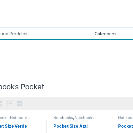
 por:
books Pocket
ooks
,
Notebooks
Notebooks
,
Notebooks
Notebo
t
Pocket
Pocket
et Size Verde
Pocket Size Azul
Pocket