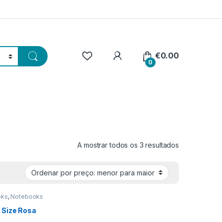
€
0.00
0
Ordenado por
A mostrar todos os 3 resultados
oks
,
Notebooks
 Size Rosa