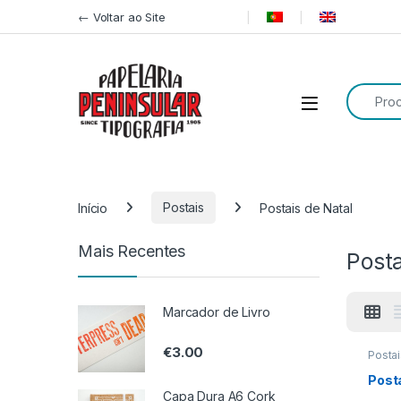
Pular para navegação
Ir para o conteúdo
← Voltar ao Site
Procurar
Início
Postais
Postais de Natal
Mais Recentes
Posta
Marcador de Livro
€
3.00
Postai
Posta
Capa Dura A6 Cork