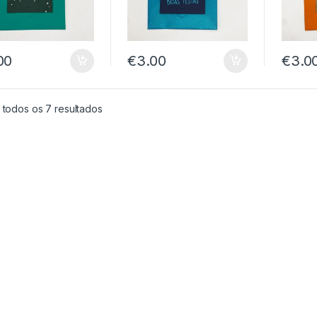
00
€
3.00
€
3.0
Ordenado por preço: menor para maior
 todos os 7 resultados