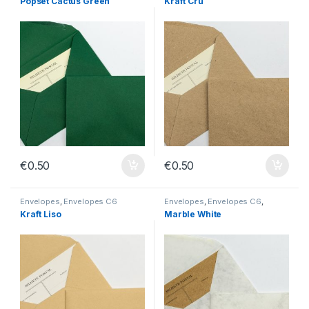
Popset Cactus Green
Kraft Cru
€
0.50
€
0.50
Envelopes
,
Envelopes C6
Envelopes
,
Envelopes C6
,
Envelopes sem Impressão
Kraft Liso
Marble White