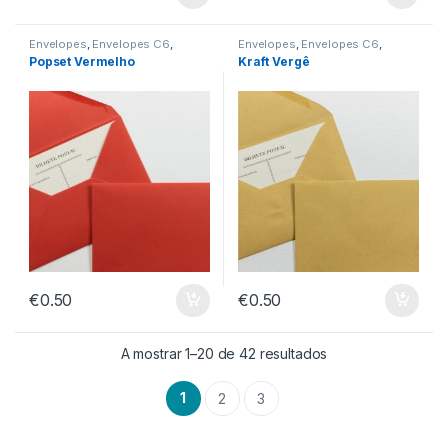
Envelopes
,
Envelopes C6
,
Envelopes
,
Envelopes C6
,
Envelopes sem Impressão
Envelopes sem Impressão
Popset Vermelho
Kraft Vergê
€
0.50
€
0.50
Ordenado por preç
A mostrar 1–20 de 42 resultados
1
2
3