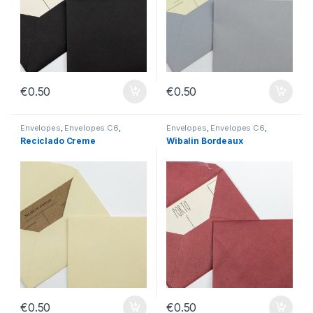
€
0.50
€
0.50
Envelopes
,
Envelopes C6
,
Envelopes
,
Envelopes C6
,
Envelopes sem Impressão
Envelopes sem Impressão
Reciclado Creme
Wibalin Bordeaux
€
0.50
€
0.50