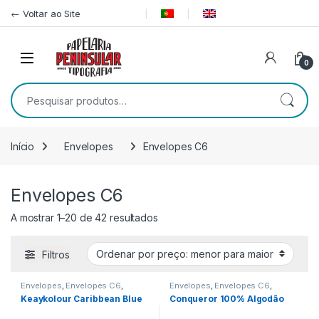
Pular para navegação
Ir para o conteúdo
← Voltar ao Site
0
Pesquisar por:
Início
Envelopes
Envelopes C6
Envelopes C6
Ordenado por preço: menor para 
A mostrar 1–20 de 42 resultados
Filtros
Envelopes
,
Envelopes C6
,
Envelopes
,
Envelopes C6
,
Envelopes sem Impressão
Envelopes sem Impressão
Keaykolour Caribbean Blue
Conqueror 100% Algodão