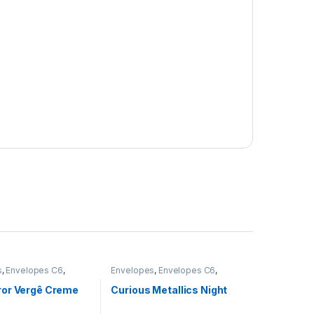
s
,
Envelopes C6
,
Envelopes
,
Envelopes C6
,
s sem Impressão
Envelopes sem Impressão
or Vergê Creme
Curious Metallics Night