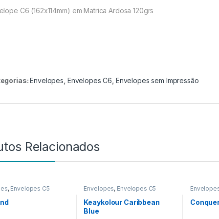
elope C6 (162x114mm) em Matrica Ardosa 120grs
egorias:
Envelopes
,
Envelopes C6
,
Envelopes sem Impressão
utos Relacionados
pes
,
Envelopes C5
Envelopes
,
Envelopes C5
Envelope
Envelope
and
Keaykolour Caribbean
Conquer
Blue