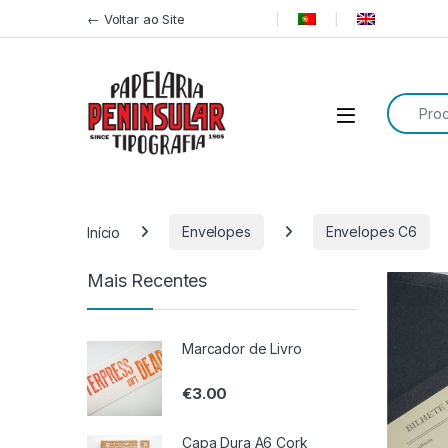
Pular para navegação
Ir para o conteúdo
← Voltar ao Site
Procurar
Início
Envelopes
Envelopes C6
Mais Recentes
Marcador de Livro
€
3.00
Capa Dura A6 Cork