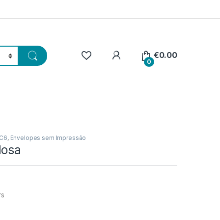
€
0.00
0
 C6
,
Envelopes sem Impressão
dosa
rs