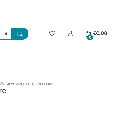
€
0.00
0
 C6
,
Envelopes sem Impressão
re