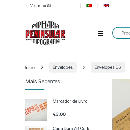
Pular para navegação
Ir para o conteúdo
← Voltar ao Site
Procurar
Início
Envelopes
Envelopes C6
Mais Recentes
Marcador de Livro
€
3.00
Capa Dura A6 Cork