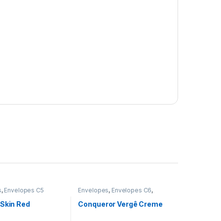
s
,
Envelopes C5
Envelopes
,
Envelopes C6
,
Envelopes sem Impressão
 Skin Red
Conqueror Vergê Creme