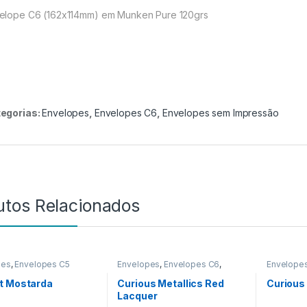
elope C6 (162x114mm) em Munken Pure 120grs
egorias:
Envelopes
,
Envelopes C6
,
Envelopes sem Impressão
utos Relacionados
pes
,
Envelopes C5
Envelopes
,
Envelopes C6
,
Envelope
Envelopes sem Impressão
t Mostarda
Curious Metallics Red
Curious
Lacquer