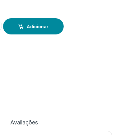
elope Verde Ananás
Adicionar
Avaliações