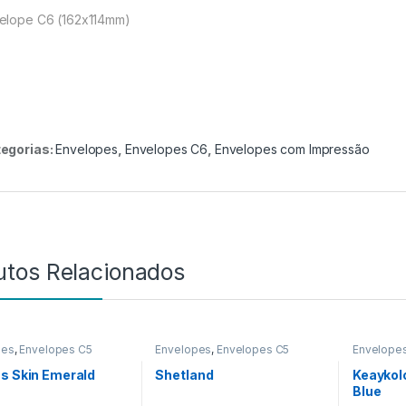
elope C6 (162x114mm)
egorias:
Envelopes
,
Envelopes C6
,
Envelopes com Impressão
utos Relacionados
pes
,
Envelopes C5
Envelopes
,
Envelopes C5
Envelope
Envelope
s Skin Emerald
Shetland
Keaykol
Blue