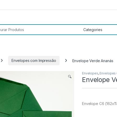
 por:
Envelopes com Impressão
Envelope Verde Ananás
Envelopes
,
Envelopes
🔍
Envelope V
Envelope C6 (162x