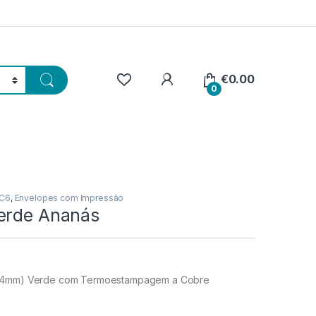
€
0.00
0
 C6
,
Envelopes com Impressão
erde Ananás
114mm) Verde com Termoestampagem a Cobre