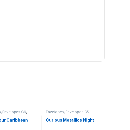
s
,
Envelopes C6
,
Envelopes
,
Envelopes C5
s sem Impressão
our Caribbean
Curious Metallics Night