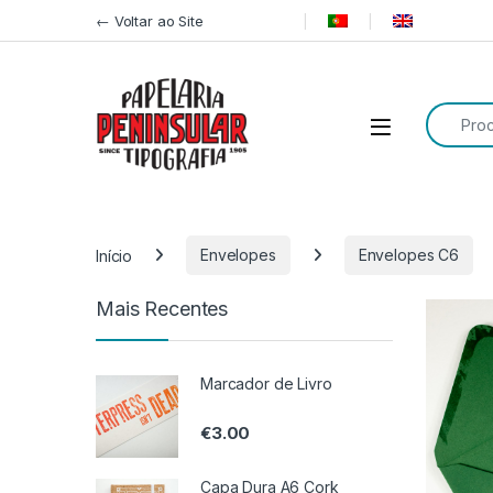
Pular para navegação
Ir para o conteúdo
← Voltar ao Site
Procurar
Início
Envelopes
Envelopes C6
Mais Recentes
Marcador de Livro
€
3.00
Capa Dura A6 Cork