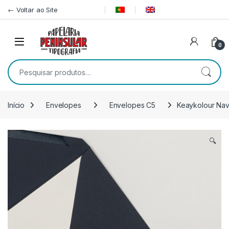
Pular para navegação
Ir para o conteúdo
← Voltar ao Site
0
Pesquisar por:
Início
Envelopes
Envelopes C5
Keaykolour Nav
🔍