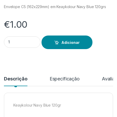
Envelope C5 (162x229mm) em Keaykolour Navy Blue 120grs
€
1.00
Quantidade de Keaykolour Navy Blue
Adicionar
Descrição
Especificação
Avalia
Keaykolour Navy Blue 120gr