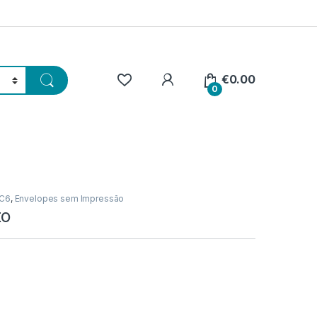
€
0.00
0
 C6
,
Envelopes sem Impressão
to