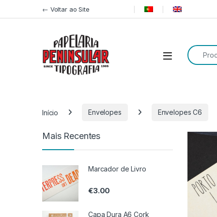
Pular para navegação
Ir para o conteúdo
← Voltar ao Site
Procurar
Início
Envelopes
Envelopes C6
Mais Recentes
Marcador de Livro
€
3.00
Capa Dura A6 Cork