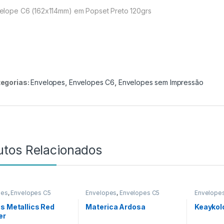
elope C6 (162x114mm) em Popset Preto 120grs
egorias:
Envelopes
,
Envelopes C6
,
Envelopes sem Impressão
utos Relacionados
pes
,
Envelopes C5
Envelopes
,
Envelopes C5
Envelope
s Metallics Red
Materica Ardosa
Keaykol
er