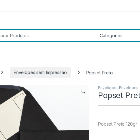
 por:
Envelopes sem Impressão
Popset Preto
Envelopes
,
Envelopes
🔍
Popset Pre
Popset Preto 120gr