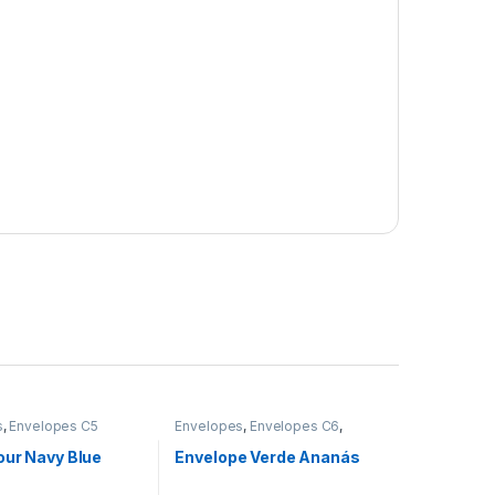
s
,
Envelopes C5
Envelopes
,
Envelopes C6
,
Envelopes com Impressão
our Navy Blue
Envelope Verde Ananás