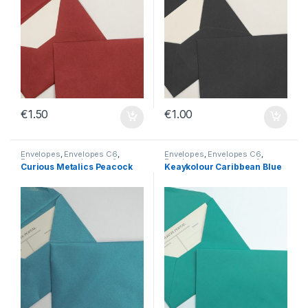
€
1.50
€
1.00
Envelopes
,
Envelopes C6
,
Envelopes
,
Envelopes C6
,
Envelopes sem Impressão
Envelopes sem Impressão
Curious Metalics Peacock
Keaykolour Caribbean Blue