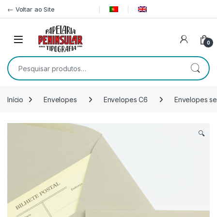
Pular para navegação
Ir para o conteúdo
← Voltar ao Site
0
Pesquisar por:
Início
Envelopes
Envelopes C6
Envelopes s
🔍