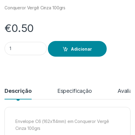
Conqueror Vergê Cinza 100grs
€
0.50
Quantidade de Conqueror Vergê Cinza
Adicionar
Descrição
Especificação
Avalia
Envelope C6 (162x114mm) em Conqueror Vergê
Cinza 100grs