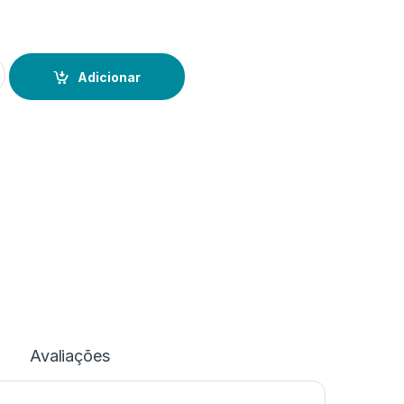
ykolour Coral
Adicionar
Avaliações