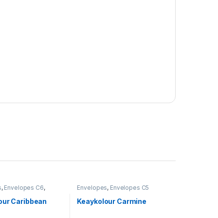
s
,
Envelopes C6
,
Envelopes
,
Envelopes C5
s sem Impressão
our Caribbean
Keaykolour Carmine