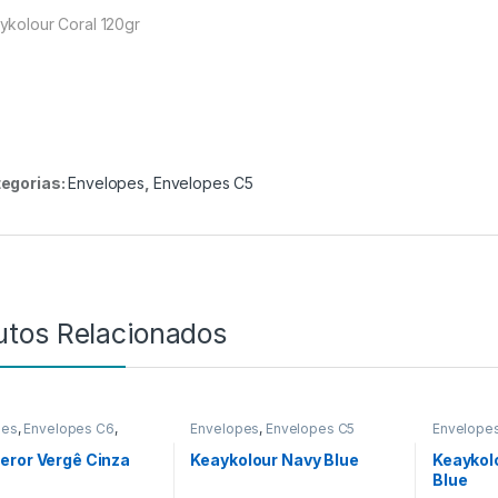
ykolour Coral 120gr
egorias:
Envelopes
,
Envelopes C5
utos Relacionados
pes
,
Envelopes C6
,
Envelopes
,
Envelopes C5
Envelope
pes sem Impressão
Envelope
eror Vergê Cinza
Keaykolour Navy Blue
Keaykol
Blue