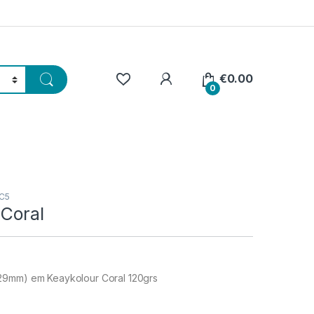
€
0.00
0
 C5
 Coral
29mm) em Keaykolour Coral 120grs