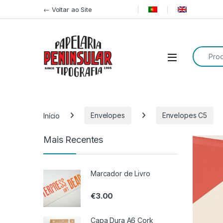
Pular para navegação
Ir para o conteúdo
← Voltar ao Site
Procurar
Início
Envelopes
Envelopes C5
Mais Recentes
Marcador de Livro
€
3.00
Capa Dura A6 Cork