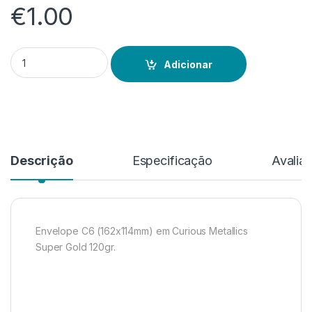
€
1.00
Quantidade de Curious Metallics Super Gold
Adicionar
Descrição
Especificação
Avalia
Envelope C6 (162x114mm) em Curious Metallics
Super Gold 120gr.