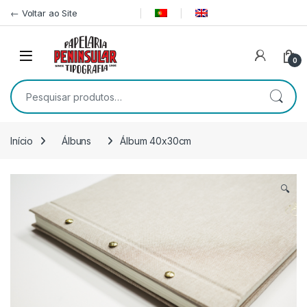
Pular para navegação
Ir para o conteúdo
← Voltar ao Site
0
Pesquisar por:
Início
Álbuns
Álbum 40x30cm
🔍