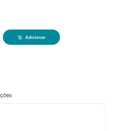
bum 30x20cm Cinza
Adicionar
ações