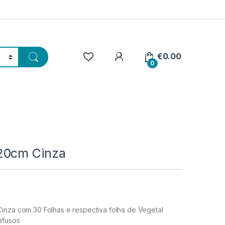
€
0.00
0
20cm Cinza
inza com 30 Folhas e respectiva folha de Vegetal
afusos