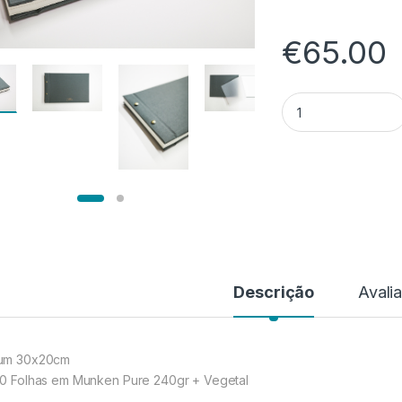
€
65.00
Quantidade de Ál
Descrição
Avali
um 30x20cm
30 Folhas em Munken Pure 240gr + Vegetal