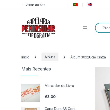
Pular para navegação
Ir para o conteúdo
← Voltar ao Site
Procurar
Início
Álbuns
Álbum 30x20cm Cinza
Mais Recentes
Marcador de Livro
€
3.00
Capa Dura A6 Cork