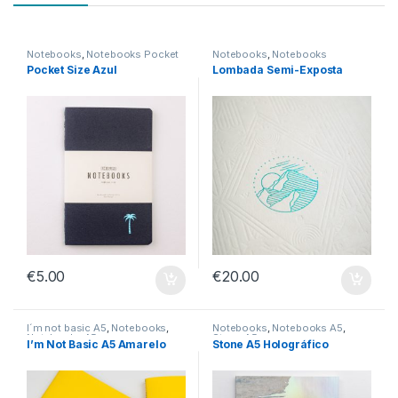
Notebooks
,
Notebooks Pocket
Notebooks
,
Notebooks
Lombada Exposta
Pocket Size Azul
Lombada Semi-Exposta
€
5.00
€
20.00
I´m not basic A5
,
Notebooks
,
Notebooks
,
Notebooks A5
,
Notebooks A5
Stone A5
I’m Not Basic A5 Amarelo
Stone A5 Holográfico