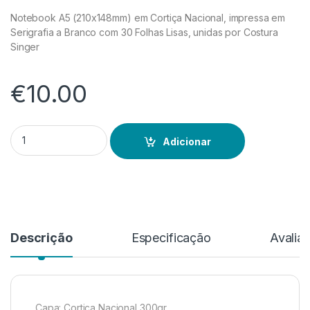
Notebook A5 (210x148mm) em Cortiça Nacional, impressa em
Serigrafia a Branco com 30 Folhas Lisas, unidas por Costura
Singer
€
10.00
Quantidade de This is Cork! Ondas A5
Adicionar
Descrição
Especificação
Avalia
Capa: Cortiça Nacional 300gr.