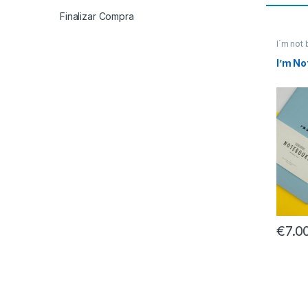
Finalizar Compra
I´m not 
Notebo
I’m No
€
7.0