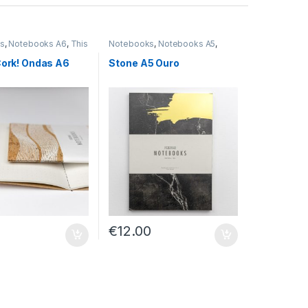
s
,
Notebooks A6
,
This
Notebooks
,
Notebooks A5
,
6
Stone A5
Cork! Ondas A6
Stone A5 Ouro
€
12.00