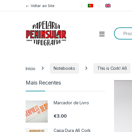
Pular para navegação
Ir para o conteúdo
← Voltar ao Site
Procurar
Início
Notebooks
This is Cork! A6
Mais Recentes
Marcador de Livro
€
3.00
Capa Dura A6 Cork