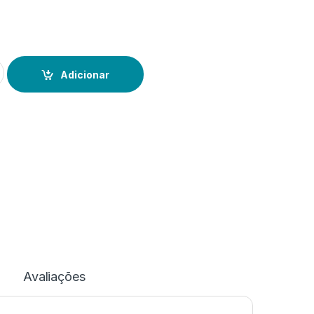
 is Cork! Constelação A6
Adicionar
Avaliações