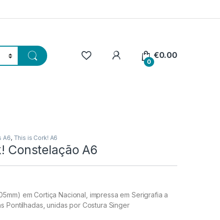
€
0.00
0
s A6
,
This is Cork! A6
k! Constelação A6
5mm) em Cortiça Nacional, impressa em Serigrafia a
s Pontilhadas, unidas por Costura Singer