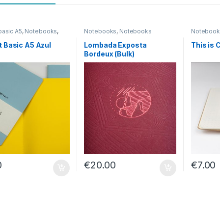
basic A5
,
Notebooks
,
Notebooks
,
Notebooks
Notebook
oks A5
Lombada Exposta
is Cork! A
t Basic A5 Azul
Lombada Exposta
This is 
Bordeux (Bulk)
0
€
20.00
€
7.00