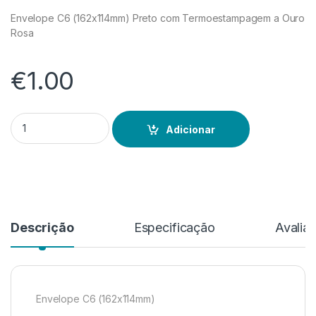
Envelope C6 (162x114mm) Preto com Termoestampagem a Ouro
Rosa
€
1.00
Quantidade de Envelope Preto Ananás
Adicionar
Descrição
Especificação
Avalia
Envelope C6 (162x114mm)