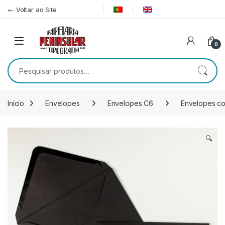
Pular para navegação
Ir para o conteúdo
← Voltar ao Site
0
Pesquisar por:
Início
Envelopes
Envelopes C6
Envelopes c
🔍