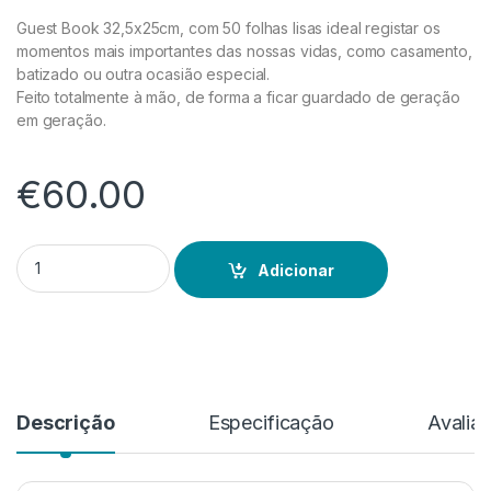
Guest Book 32,5x25cm, com 50 folhas lisas ideal registar os
momentos mais importantes das nossas vidas, como casamento,
batizado ou outra ocasião especial.
Feito totalmente à mão, de forma a ficar guardado de geração
em geração.
€
60.00
Quantidade de Guest Book Cinza
Adicionar
Descrição
Especificação
Avalia