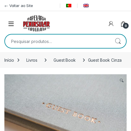
Pular para navegação
Ir para o conteúdo
← Voltar ao Site
0
Pesquisar por:
Início
Livros
Guest Book
Guest Book Cinza
🔍