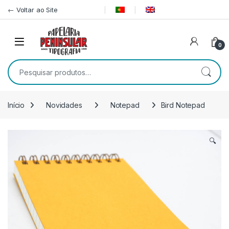
Pular para navegação
Ir para o conteúdo
← Voltar ao Site
0
Pesquisar por:
Início
Novidades
Notepad
Bird Notepad
🔍