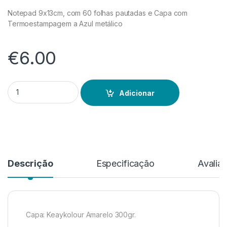
Notepad 9x13cm, com 60 folhas pautadas e Capa com
Termoestampagem a Azul metálico
€
6.00
Quantidade de Bird Notepad
Adicionar
Descrição
Especificação
Avalia
Capa: Keaykolour Amarelo 300gr.