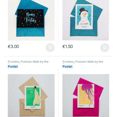
€
3.00
€
1.50
Postais
,
Postais Walk by the
Postais
,
Postais Walk by the
Sea
Sea
Postal
Postal