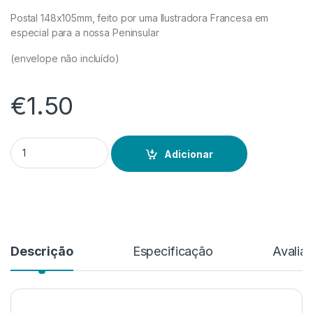
Postal 148x105mm, feito por uma Ilustradora Francesa em
especial para a nossa Peninsular
(envelope não incluído)
€
1.50
Quantidade de Postal
Adicionar
Descrição
Especificação
Avalia