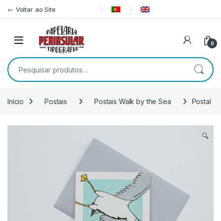
Pular para navegação
Ir para o conteúdo
← Voltar ao Site
0
Pesquisar por:
Início
Postais
Postais Walk by the Sea
Postal
🔍