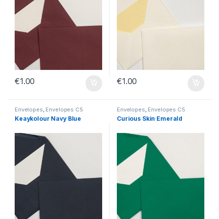
€
1.00
€
1.00
Envelopes
,
Envelopes C5
Envelopes
,
Envelopes C5
Keaykolour Navy Blue
Curious Skin Emerald