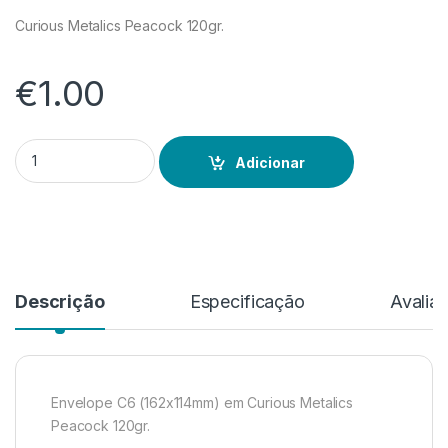
Curious Metalics Peacock 120gr.
€
1.00
Quantidade de Curious Metalics Peacock
Adicionar
Descrição
Especificação
Avalia
Envelope C6 (162x114mm) em Curious Metalics
Peacock 120gr.