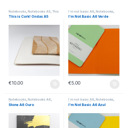
Notebooks
,
Notebooks A5
,
This
I´m not basic A6
,
Notebooks
,
is Cork! A5
Notebooks A6
This is Cork! Ondas A5
I’m Not Basic A6 Verde
€
10.00
€
5.00
Notebooks
,
Notebooks A6
,
I´m not basic A6
,
Notebooks
,
Stone A6
Notebooks A6
Stone A6 Ouro
I’m Not Basic A6 Azul