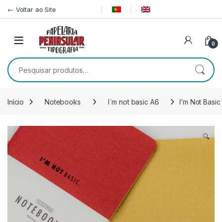
Pular para navegação
Ir para o conteúdo
← Voltar ao Site
0
Pesquisar por:
Início
Notebooks
I´m not basic A6
I’m Not Basi
🔍