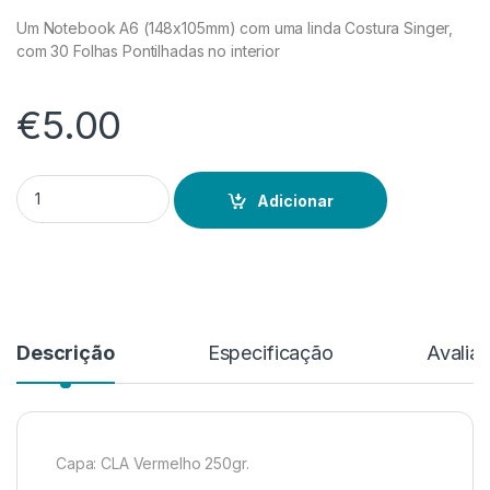
Um Notebook A6 (148x105mm) com uma linda Costura Singer,
com 30 Folhas Pontilhadas no interior
€
5.00
Quantidade de I'm Not Basic A6 Vermelho
Adicionar
Descrição
Especificação
Avalia
Capa: CLA Vermelho 250gr.