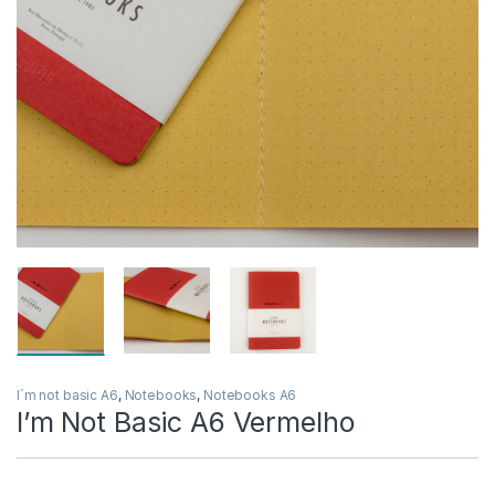
I´m not basic A6
,
Notebooks
,
Notebooks A6
I’m Not Basic A6 Vermelho