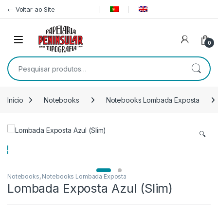
Pular para navegação
Ir para o conteúdo
← Voltar ao Site
0
Pesquisar por:
Início
Notebooks
Notebooks Lombada Exposta
🔍
Notebooks
,
Notebooks Lombada Exposta
Lombada Exposta Azul (Slim)