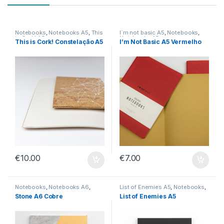
Notebooks
,
Notebooks A5
,
This
I´m not basic A5
,
Notebooks
,
is Cork! A5
Notebooks A5
This is Cork! Constelação A5
I’m Not Basic A5 Vermelho
€
10.00
€
7.00
Notebooks
,
Notebooks A6
,
List of Enemies A5
,
Notebooks
,
Stone A6
Notebooks A5
Stone A6 Cobre
List of Enemies A5