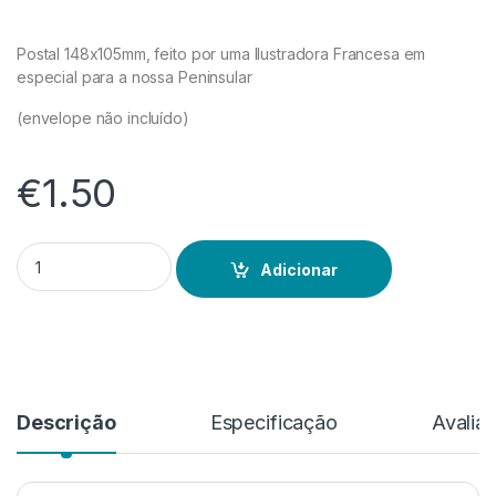
Postal 148x105mm, feito por uma Ilustradora Francesa em
especial para a nossa Peninsular
(envelope não incluído)
€
1.50
Quantidade de Postal
Adicionar
Descrição
Especificação
Avalia