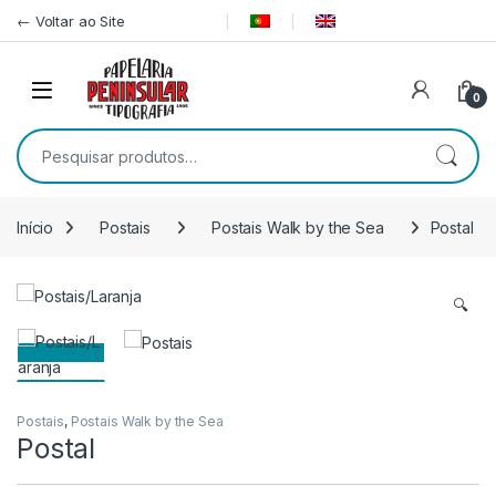
Pular para navegação
Ir para o conteúdo
← Voltar ao Site
0
Pesquisar por:
Início
Postais
Postais Walk by the Sea
Postal
🔍
Postais
,
Postais Walk by the Sea
Postal