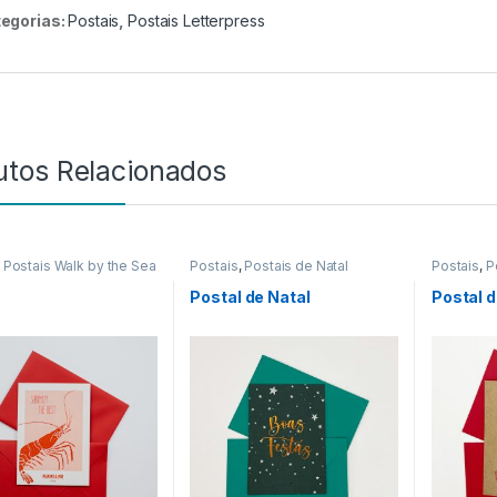
egorias:
Postais
,
Postais Letterpress
utos Relacionados
,
Postais Walk by the Sea
Postais
,
Postais de Natal
Postais
,
P
l
Postal de Natal
Postal d