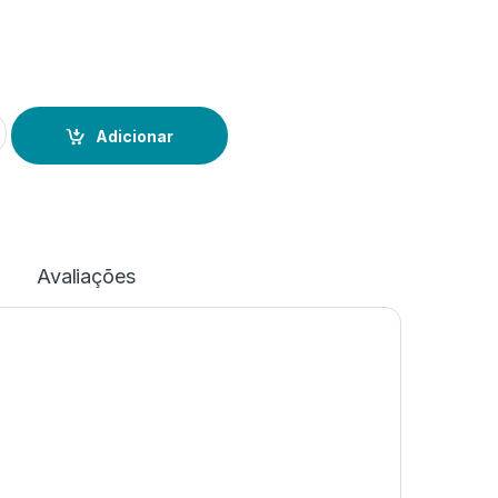
al "You are my Type"
Adicionar
Avaliações