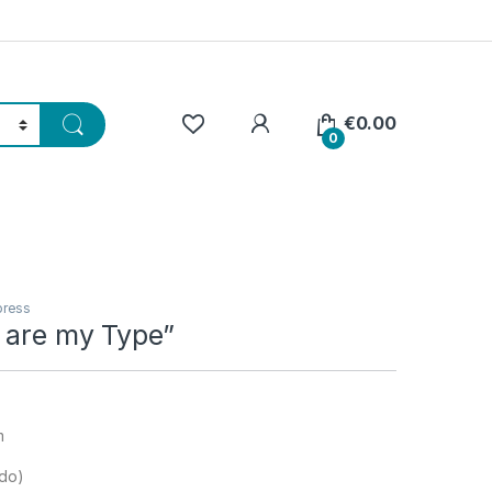
€
0.00
0
press
u are my Type”
m
ído)