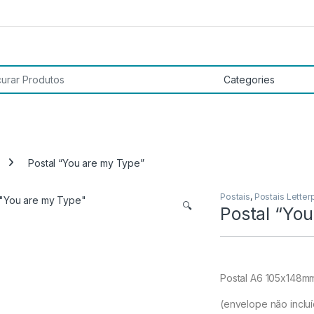
 por:
Postal “You are my Type”
Postais
,
Postais Letter
🔍
Postal “Yo
Postal A6 105x148m
(envelope não inclu