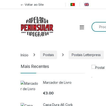
Pular para navegação
Ir para o conteúdo
← Voltar ao Site
Procurar
Início
Postais
Postais Letterpress
Mais Recentes
Marcador de Livro
€
3.00
Capa Dura A6 Cork