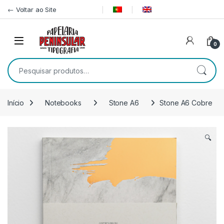
Pular para navegação
Ir para o conteúdo
← Voltar ao Site
0
Pesquisar por:
Início
Notebooks
Stone A6
Stone A6 Cobre
🔍