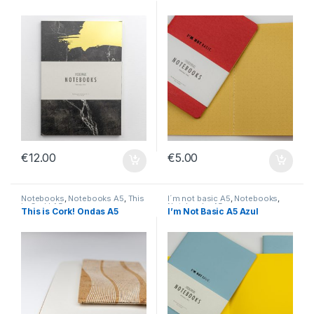
€
12.00
€
5.00
Notebooks
,
Notebooks A5
,
This
I´m not basic A5
,
Notebooks
,
is Cork! A5
Notebooks A5
This is Cork! Ondas A5
I’m Not Basic A5 Azul