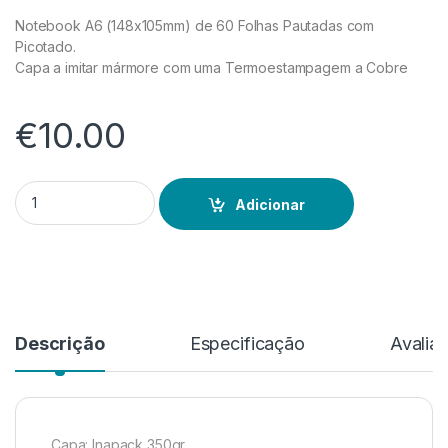
Notebook A6 (148x105mm) de 60 Folhas Pautadas com
Picotado.
Capa a imitar mármore com uma Termoestampagem a Cobre
€
10.00
Quantidade de Stone A6 Cobre
Adicionar
Descrição
Especificação
Avalia
Capa: Inapack 350gr.